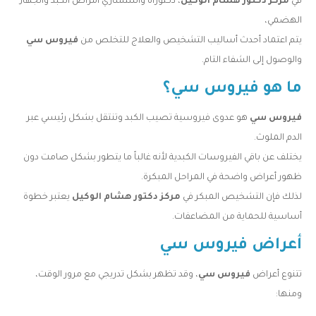
في
مركز دكتور هشام الوكيل
، دكتوراه وأستشاري أمراض الكبد والجهاز
الهضمي،
يتم اعتماد أحدث أساليب التشخيص والعلاج للتخلص من
فيروس سي
والوصول إلى الشفاء التام.
ما هو فيروس سي؟
فيروس سي
هو عدوى فيروسية تصيب الكبد وتنتقل بشكل رئيسي عبر
الدم الملوث.
يختلف عن باقي الفيروسات الكبدية لأنه غالباً ما يتطور بشكل صامت دون
ظهور أعراض واضحة في المراحل المبكرة.
لذلك فإن التشخيص المبكر في
مركز دكتور هشام الوكيل
يعتبر خطوة
أساسية للحماية من المضاعفات.
أعراض فيروس سي
تتنوع أعراض
فيروس سي
، وقد تظهر بشكل تدريجي مع مرور الوقت،
ومنها: