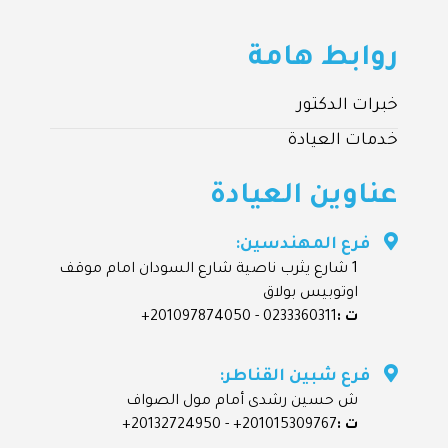
روابط هامة
خبرات الدكتور
خدمات العيادة
عناوين العيادة
فرع المهندسين:
1 شارع يثرب ناصية شارع السودان امام موقف
اوتوبيس بولاق
ت :
0233360311 -
201097874050+
فرع شبين القناطر:
ش حسين رشدى أمام مول الصواف
ت :
201015309767+ -
20132724950+