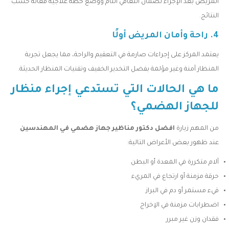
المريض بعد الإجراء لضمان التعافي التام ووضع خطة علاجية فعالة حسب
النتائج.
4. راحة وأمان المريض أولًا
يعتمد المركز على إجراءات صارمة في التعقيم والراحة، مما يجعل تجربة
المنظار آمنة وغير مؤلمة بفضل التخدير الخفيف وتقنيات المنظار الحديثة.
ما هي الحالات التي تستدعي إجراء منظار
للجهاز الهضمي؟
من المهم زيارة
افضل دكتور مناظير جهاز هضمي في المهندسين
عند ظهور بعض الأعراض التالية:
آلام متكررة في المعدة أو البطن
حرقة مزمنة أو ارتجاع في المريء
قيء مستمر أو دم في البراز
اضطرابات مزمنة في الإخراج
فقدان وزن غير مبرر