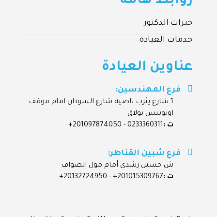
روابط هامة
خبرات الدكتور
خدمات العيادة
عناوين العيادة
فرع المهندسين:
1 شارع يثرب ناصية شارع السودان امام موقف
اوتوبيس بولاق
ت :
0233360311 -
201097874050+
فرع شبين القناطر:
ش حسين رشدى أمام مول الصواف
ت :
201015309767+ -
20132724950+